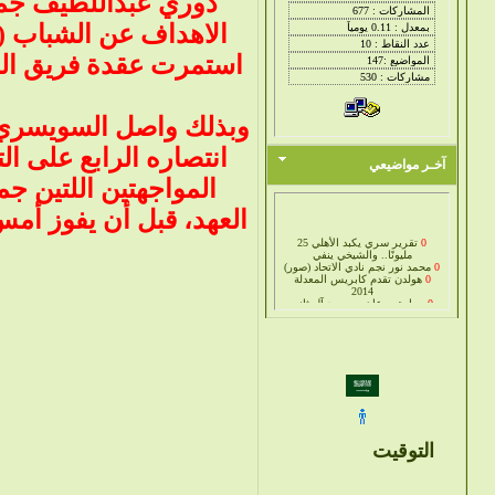
وبذلك واصل السويسري ك
انتصاره الرابع على 
آخـر مواضيعي
المواجهتين اللتين 
العهد، قبل أن يفوز أمس
0
تقرير سري يكبد الأهلي 25
مليونًا.. والشيخي ينفي
0
محمد نور نجم نادي الاتحاد (صور)
0
هولدن تقدم كابريس المعدلة
2014
0
سيارة جوعان بن حمد آل ثاني
0
كورفيت 2014 رسميا
التوقيت