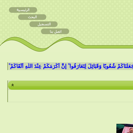
اكُمْ شُعُوبًا وَقَبَائِلَ لِتَعَارَفُوا ۚ إِنَّ أَكْرَمَكُمْ عِنْدَ اللَّهِ أَتْقَاكُمْ ۚ إِنَّ اللَّهَ 