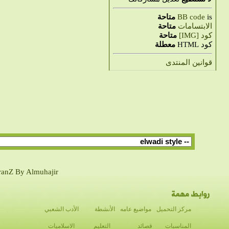
is
BB code
متاحة
الابتسامات
متاحة
كود [IMG]
متاحة
كود HTML
معطلة
قوانين المنتدى
ranZ By Almuhajir
مركز التحميل
مواضيع عامه
الأنشطة
الأدب الشعبي
المناسبات
قصائد
التعليم
الاسلاميات