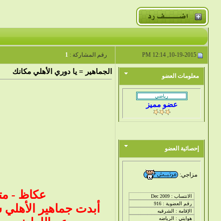
10-19-2015, 12:14 PM
رقم المشاركة :
1
الجماهير = يا دوري الأهلي مكانك
معلومات العضو
عضو مميز
إحصائية العضو
مزاجي:
عكاظ - متا
أبدت جماهير الأهلي س