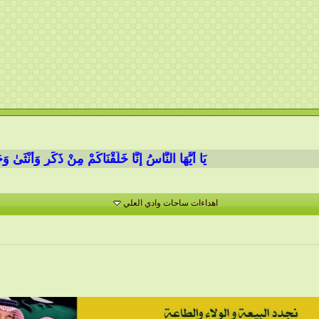
يَا أَيُّهَا النَّاسُ إِنَّا خَلَقْنَاكُمْ مِنْ ذَكَرٍ وَأُنْثَىٰ وَجَعَلْنَ
اهداءات ساحات وادي العلي