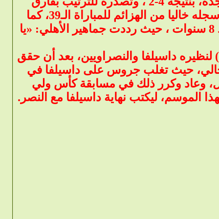
دوري عبداللطيف جميل، على استاد مدينة الملك عبدالله الرياضية بجدة، بنتيجة 4-2 ، وتصدره للترتيب بفارق
الاهداف عن الشباب (10 لكل منهما) ، وبهذا الفوز حافظ الأهلي على سجله خاليا من الهزائم للمباراة الـ39، كما
استمرت عقدة فريق النصر الذي فشل في الفوز على الاهلي بجدة منذ 8 سنوات ، حيث رددت جماهير الأهلي: «يا
لنظيره داسيلفا والنصراويين، بعد أن حقق
الحالي، حيث تغلب جروس على داسيلفا في
يل، وعاد وكرر ذلك في مسابقة كأس ولي
ا الموسم، ليكتب نهاية داسيلفا مع النصر.