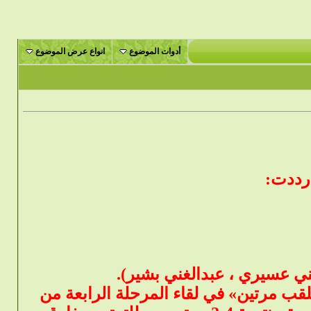
أدوات الموضوع
انواع عرض الموضوع
 رددت:
يني عسيري ، عبدالغني بشير).
لقب مرتين» في لقاء المرحلة الرابعة من