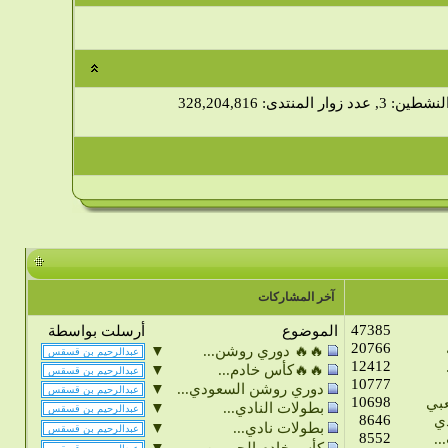
 زوار المنتدى: 328,204,816
آخر المشاركات
47385
الموضوع
أرسلت بواسطة
20766
▼
🔥🔥 دوري روشن...
12412
▼
🔥🔥كأس خادم...
10777
▼
دوري روشن السعودي...
10698
عبي
▼
بطولات النادي...
8646
ي
▼
بطولات نادي...
8552
..
▼