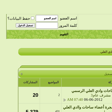
اسم العضو
حفظ البيانات؟
كلمة المرور
التقويم
دي العلي.
تسجيل
كة
المواضيع
المشاركات
حات وادي العلي الرسمي
20
مشرف عام3
2
07:40 AM
06-06-2012
رة أعضاء ساحات واادي العلي
5,379
431
سما