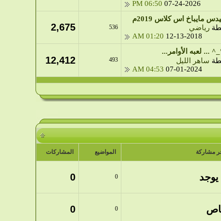
06:50 PM
07-24-2026
س مايباخ اس كلاس 2019م
2,675
طة
رياضي
536
01:20 AM
12-13-2018
_^ ... لعبه الأوامر...
12,412
493
طة
ساهر الليل
04:53 AM
07-01-2024
ر مشاركة
المواضيع
المشاركات
 يوجد
0
0
اص
0
0