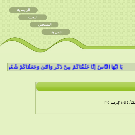
َا أَيُّهَا النَّاسُ إِنَّا خَلَقْنَاكُمْ مِنْ ذَكَرٍ وَأُنْثَىٰ وَجَعَلْنَاكُمْ شُعُوبًا وَقَبَائِلَ لِت
تَقَبَّلْ دُعَاء) [إبرهيم-40]