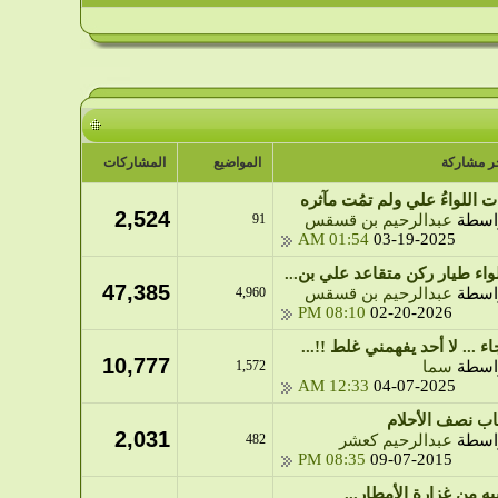
ر مشاركة
المواضيع
المشاركات
ت اللواءُ علي ولم تمُت مآثره
2,524
اسطة
عبدالرحيم بن قسقس
91
01:54 AM
03-19-2025
لواء طيار ركن متقاعد علي بن...
47,385
اسطة
عبدالرحيم بن قسقس
4,960
08:10 PM
02-20-2026
اء ... لا أحد يفهمني غلط !!...
10,777
اسطة
سما
1,572
12:33 AM
04-07-2025
اب نصف الأحلام
2,031
اسطة
عبدالرحيم كعشر
482
08:35 PM
09-07-2015
بيه من غزارة الأمطار...