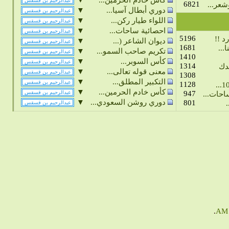
كأس خادم الحرمين...
6821
عر...
▼
دوري أبطال آسيا...
▼
اللواء طيار ركن...
▼
احصائية ساحات...
5196
د !!
▼
ديوان الشاعر (...
1681
...
▼
تكريم صاحب السمو...
1410
▼
كأس السوبر...
1314
دك
▼
معنى قوله تعالى...
1308
▼
التكبير المطلق...
1128
▼
كأس خادم الحرمين...
947
حات...
▼
دوري روشن السعودي...
801
.
.