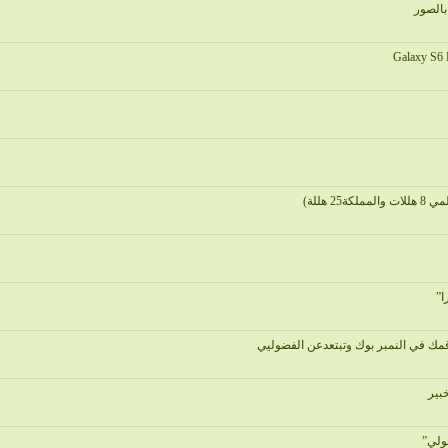
الصور
هللة)
ا”
 في النمبر بوك وتبتعدعن الفضوليي
بير
ولي”