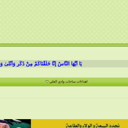
يَا أَيُّهَا النَّاسُ إِنَّا خَلَقْنَاكُمْ مِنْ ذَكَرٍ وَأُنْثَىٰ وَجَعَلْن
اهداءات ساحات وادي العلي