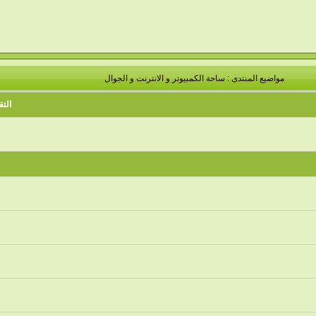
مواضيع المنتدى
: ساحة الكمبيوتر و الانترنت و الجوال
التق