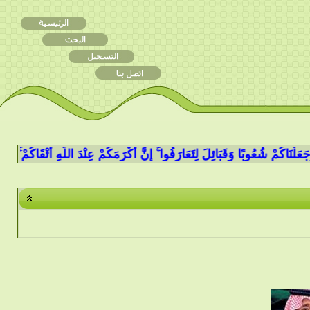
َاكُمْ شُعُوبًا وَقَبَائِلَ لِتَعَارَفُوا ۚ إِنَّ أَكْرَمَكُمْ عِنْدَ اللَّهِ أَتْقَاكُمْ ۚ إِنَّ اللَّهَ