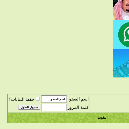
اسم العضو
حفظ البيانات؟
كلمة المرور
التقويم