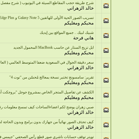
شرح طريقة حجب المقاطع السيئة في اليوتيوب ( شرح مفصل ب
خالد الزهراني
تسريب الصور الحية الأولى للهاتفين Galaxy Note 5 و Galaxy S6 Edge Plus
محبكم ومغليكم
شبيك لبيك .. جميع المواقع بين إيديك
هاني فرحة
ابل تزيح الستار عن حاسب MacBook المحمول الجديد
محبكم ومغليكم
سعر دقيقة الجوال في السعودية ضعفا المتوسط العالمي ( العالمي 8 هللات والمملكة25 
خالد الزهراني
تقرير: سامسونج تختبر نسخة بمعالج مُحسّن من “نوت 4″
محبكم ومغليكم
الكشف عن تفاصيل المتجر الخاص بمشروع جوجل “بروجكت آر
محبكم ومغليكم
صبي زهران يوضح لكم اعضاءالساحات كيف تمسح معلومات رقمك
خالد الزهراني
كيف تحذف الصور نهائياً من جهازك بدون برامج وبدون الحاجة لخ
خالد الزهراني
تويتر توقف حسابات ناشري صور قطع رأس الصحفي “جيمس ف