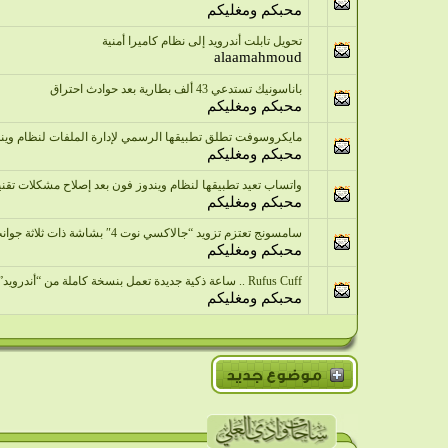
محبكم ومغليكم
تحويل تابلت أندرويد إلى نظام كاميرا أمنية
alaamahmoud
باناسونيك تستدعي 43 ألف بطارية بعد حوادث احتراق
محبكم ومغليكم
مايكروسوفت تطلق تطبيقها الرسمي لإدارة الملفات لنظام وين
محبكم ومغليكم
واتساب تعيد تطبيقها لنظام ويندوز فون بعد إصلاح مشكلات تقني
محبكم ومغليكم
سامسونج تعتزم تزويد “جالاكسي نوت 4″ بشاشة ذات ثلاثة جوانب
محبكم ومغليكم
Rufus Cuff .. ساعة ذكية جديدة تعمل بنسخة كاملة من “أندرويد”
محبكم ومغليكم