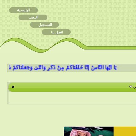
يَا أَيُّهَا النَّاسُ إِنَّا خَلَقْنَاكُمْ مِنْ ذَكَرٍ وَأُنْثَىٰ وَجَعَلْنَاكُمْ شُعُوبًا وَقَب
ي