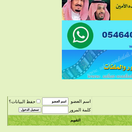
اسم العضو
حفظ البيانات؟
كلمة المرور
التقويم