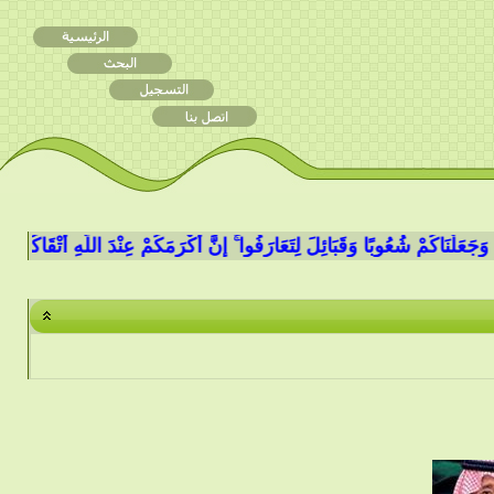
جَعَلْنَاكُمْ شُعُوبًا وَقَبَائِلَ لِتَعَارَفُوا ۚ إِنَّ أَكْرَمَكُمْ عِنْدَ اللَّهِ أَتْقَاكُمْ ۚ إِنَّ 