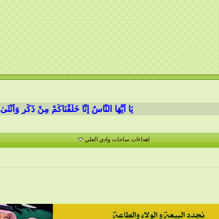
يَا أَيُّهَا النَّاسُ إِنَّا خَلَقْنَاكُمْ مِنْ ذَكَرٍ وَأُنْثَىٰ وَ
اهداءات ساحات وادي العلي